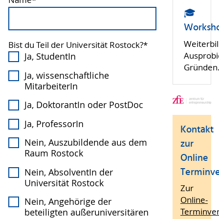
Name
*
🎓
Worksh
Weiterbi
Bist du Teil der Universität Rostock?
*
Ausprobi
Ja, StudentIn
Gründen
Ja, wissenschaftliche
MitarbeiterIn
Ja, DoktorantIn oder PostDoc
Ja, ProfessorIn
Kontakt
zur
Nein, Auszubildende aus dem
Raum Rostock
Online
Terminv
Nein, AbsolventIn der
Universität Rostock
Zur
Online-
Nein, Angehörige der
Terminve
beteiligten außeruniversitären