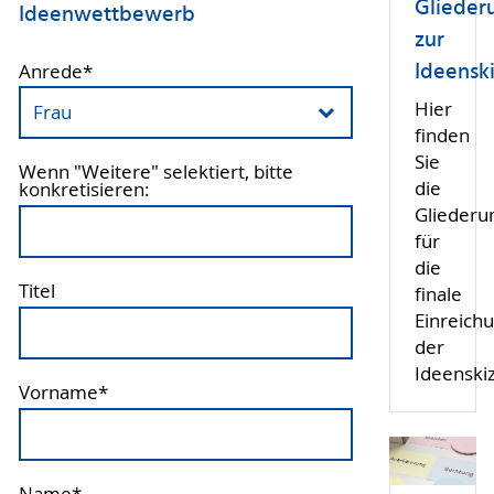
Glieder
Ideenwettbewerb
zur
Ideensk
Anrede
*
Hier
finden
Sie
Wenn "Weitere" selektiert, bitte
die
konkretisieren:
Gliederun
für
die
Titel
finale
Einreich
der
Ideenski
Vorname
*