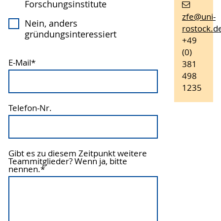
Forschungsinstitute
zfe
@uni-
Nein, anders
rostock
.d
gründungsinteressiert
+49
(0)
E-Mail
*
381
498
1235
Telefon-Nr.
Gibt es zu diesem Zeitpunkt weitere
Teammitglieder? Wenn ja, bitte
nennen.
*