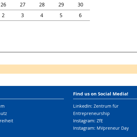
26
27
28
29
30
2
3
4
5
6
Find us on Social Media!
LinkedIn:
um
Zentrum für
hutz
Entrepreneurship
Instagram:
reiheit
ZfE
Instagram:
MVpreneur Day