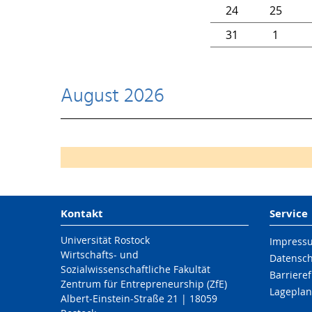
24
25
31
1
August 2026
Kontakt
Service
Universität Rostock
Impress
Wirtschafts- und
Datensc
Sozialwissenschaftliche Fakultät
Barrieref
Zentrum für Entrepreneurship (ZfE)
Lageplan
Albert-Einstein-Straße 21 | 18059