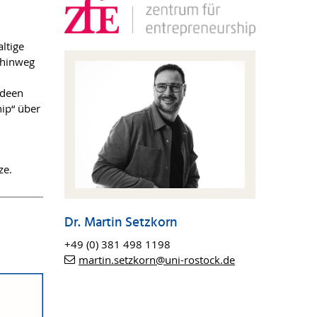
ltige
 hinweg
Ideen
hip“ über
ze.
Dr. Martin Setzkorn
+49 (0) 381 498 1198
martin.setzkorn@uni-rostock.de