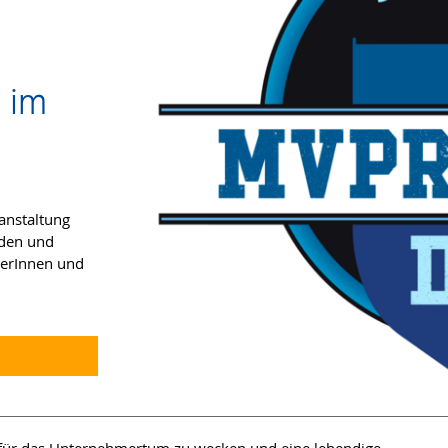
 im
anstaltung
den und
ägerInnen und