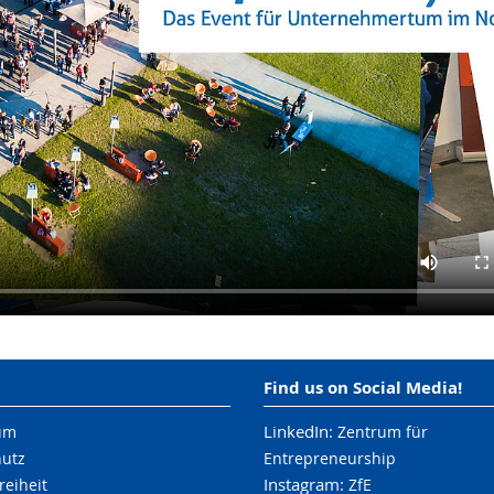
Find us on Social Media!
LinkedIn:
um
Zentrum für
hutz
Entrepreneurship
Instagram:
reiheit
ZfE